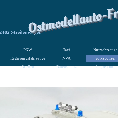
Ostmodellauto-F
402 Streifenwagen
PKW
Taxi
Nutzfahrzeuge
Regierungsfahrzeuge
NVA
Volkspolizei
Quellen
Datenschutz
Impressum