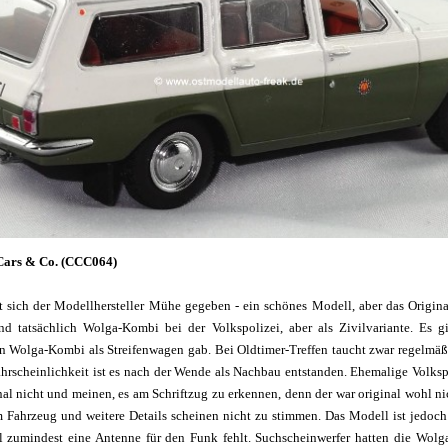
 Cars & Co. (CCC064)
 sich der Modellhersteller Mühe gegeben - ein schönes Modell, aber das Original
nd tatsächlich Wolga-Kombi bei der Volkspolizei, aber als Zivilvariante. Es g
en Wolga-Kombi als Streifenwagen gab. Bei Oldtimer-Treffen taucht zwar regelmäßi
ahrscheinlichkeit ist es nach der Wende als Nachbau entstanden. Ehemalige Volksp
al nicht und meinen, es am Schriftzug zu erkennen, denn der war original wohl ni
 Fahrzeug und weitere Details scheinen nicht zu stimmen. Das Modell ist jedo
 zumindest eine Antenne für den Funk fehlt. Suchscheinwerfer hatten die Wol