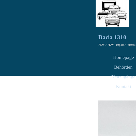
Dacia 1310
PKW > PKW - Import > Rumänien
Homepage
Behörden
Neuzugänge
Kontakt