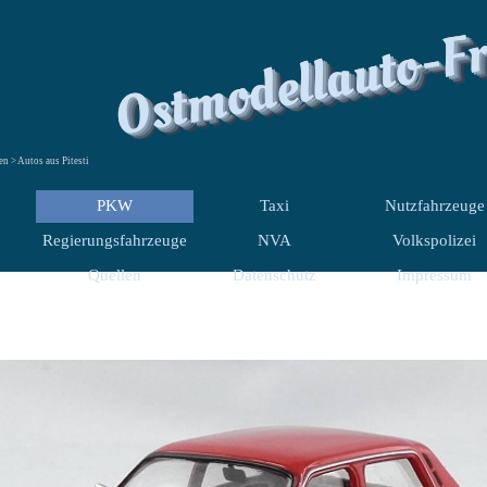
Ostmodellauto-F
 > Autos aus Pitesti
PKW
Taxi
Nutzfahrzeuge
Regierungsfahrzeuge
NVA
Volkspolizei
Quellen
Datenschutz
Impressum