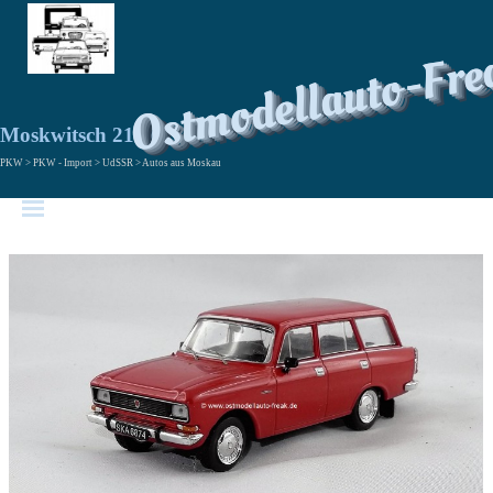
Ostmodellauto-Fre
Moskwitsch 2137
PKW > PKW - Import > UdSSR > Autos aus Moskau