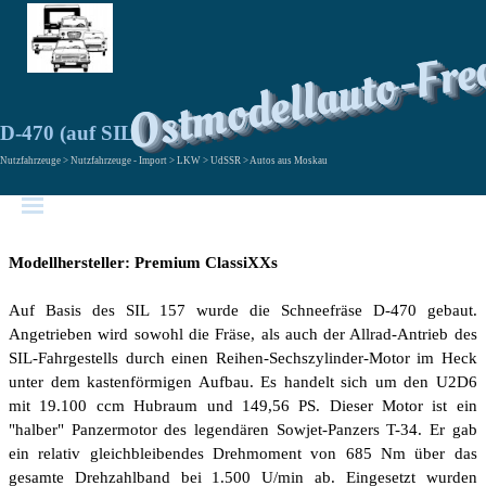
Ostmodellauto-Fre
D-470 (auf SIL 157E)
Nutzfahrzeuge > Nutzfahrzeuge - Import > LKW > UdSSR > Autos aus Moskau
Modellhersteller: Premium ClassiXXs
Auf Basis des SIL 157 wurde die Schneefräse D-470 gebaut.
Angetrieben wird sowohl die Fräse, als auch der Allrad-Antrieb des
SIL-Fahrgestells durch einen Reihen-Sechszylinder-Motor im Heck
unter dem kastenförmigen Aufbau. Es handelt sich um den U2D6
mit 19.100 ccm Hubraum und 149,56 PS. Dieser Motor ist ein
"halber" Panzermotor des legendären Sowjet-Panzers T-34. Er gab
ein relativ gleichbleibendes Drehmoment von 685 Nm über das
gesamte Drehzahlband bei 1.500 U/min ab. Eingesetzt wurden