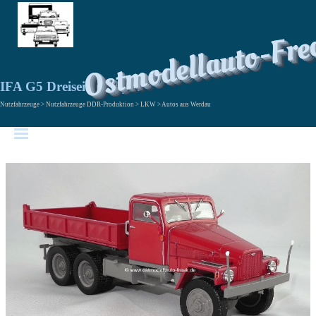
Ostmodellauto-Fre
IFA G5 Dreiseitenkipper
Nutzfahrzeuge > Nutzfahrzeuge DDR-Produktion > LKW > Autos aus Werdau