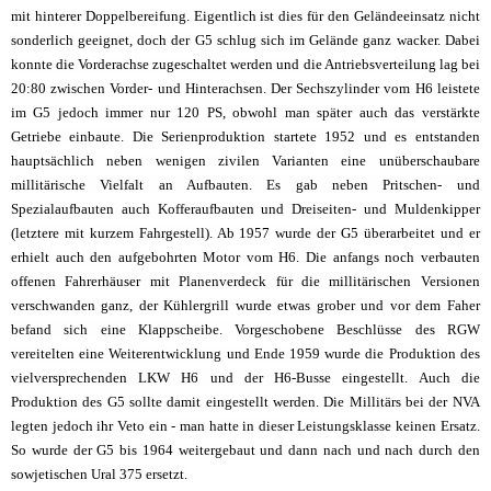
mit hinterer Doppelbereifung. Eigentlich ist dies für den Geländeeinsatz nicht
sonderlich geeignet, doch der G5 schlug sich im Gelände ganz wacker. Dabei
konnte die Vorderachse zugeschaltet werden und die Antriebsverteilung lag bei
20:80 zwischen Vorder- und Hinterachsen. Der Sechszylinder vom H6 leistete
im G5 jedoch immer nur 120 PS, obwohl man später auch das verstärkte
Getriebe einbaute. Die Serienproduktion startete 1952 und es entstanden
hauptsächlich neben wenigen zivilen Varianten eine unüberschaubare
millitärische Vielfalt an Aufbauten. Es gab neben Pritschen- und
Spezialaufbauten auch Kofferaufbauten und Dreiseiten- und Muldenkipper
(letztere mit kurzem Fahrgestell). Ab 1957 wurde der G5 überarbeitet und er
erhielt auch den aufgebohrten Motor vom H6. Die anfangs noch verbauten
offenen Fahrerhäuser mit Planenverdeck für die millitärischen Versionen
verschwanden ganz, der Kühlergrill wurde etwas grober und vor dem Faher
befand sich eine Klappscheibe. Vorgeschobene Beschlüsse des RGW
vereitelten eine Weiterentwicklung und Ende 1959 wurde die Produktion des
vielversprechenden LKW H6 und der H6-Busse eingestellt. Auch die
Produktion des G5 sollte damit eingestellt werden. Die Millitärs bei der NVA
legten jedoch ihr Veto ein - man hatte in dieser Leistungsklasse keinen Ersatz.
So wurde der G5 bis 1964 weitergebaut und dann nach und nach durch den
sowjetischen Ural 375 ersetzt.