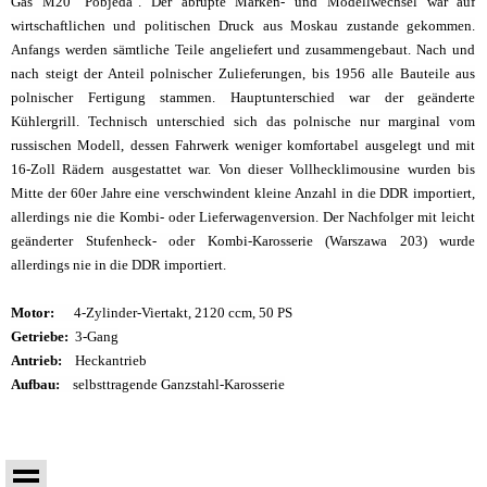
Gas M20 "Pobjeda". Der abrupte Marken- und Modellwechsel war auf
wirtschaftlichen und politischen Druck aus Moskau zustande gekommen.
Anfangs werden sämtliche Teile angeliefert und zusammengebaut. Nach und
nach steigt der Anteil polnischer Zulieferungen, bis 1956 alle Bauteile aus
polnischer Fertigung stammen. Hauptunterschied war der geänderte
Kühlergrill. Technisch unterschied sich das polnische nur marginal vom
russischen Modell, dessen Fahrwerk weniger komfortabel ausgelegt und mit
16-Zoll Rädern ausgestattet war. Von dieser Vollhecklimousine wurden bis
Mitte der 60er Jahre eine verschwindent kleine Anzahl in die DDR importiert,
allerdings nie die Kombi- oder Lieferwagenversion. Der Nachfolger mit leicht
geänderter Stufenheck- oder Kombi-Karosserie (Warszawa 203) wurde
allerdings nie in die DDR importiert.
Motor:
4-Zylinder-Viertakt, 2120 ccm, 50 PS
Getriebe:
3-Gang
Antrieb:
Heckantrieb
Aufbau:
selbsttragende Ganzstahl-Karosserie