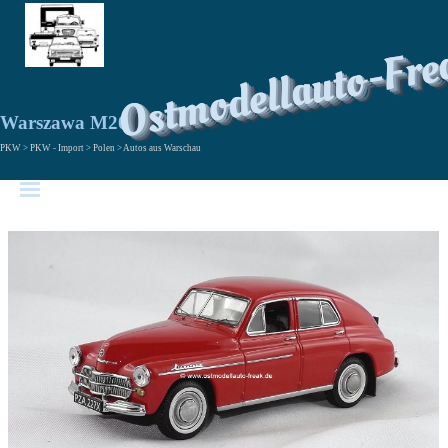
Ostmodellauto-Fre
Warszawa M20
PKW > PKW - Import > Polen > Autos aus Warschau