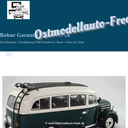
Ostmodellauto-Fre
Robur Garant 30 K VW/B 18
Nutzfahrzeuge > Nutzfahrzeuge DDR-Produktion > Busse > Autos aus Zittau