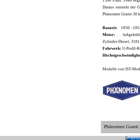
1500 S aus. 1949 begi
Daraus entsteht der G
Phänomen Granit 30 k 
Bauzeit:
1950 - 1953
Motor:
luftgekühlte
Zylinder-Diesel, 3181
Fahrwerk:
U-Profil-R
Höchstgeschwindigke
Modelle von IST-Mod
Phänomen Granit 