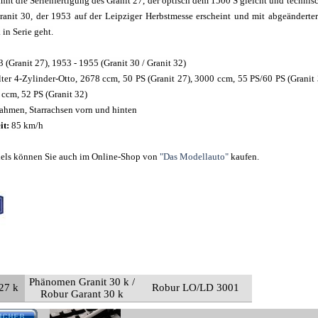
nnt die Serienfertigung des Granit 27, der optisch dem 1500 S gleicht und technisch
ranit 30, der 1953 auf der Leipziger Herbstmesse erscheint und mit abgeänderte
in Serie geht.
 (Granit 27), 1953 - 1955 (Granit 30 / Granit 32)
r 4-Zylinder-Otto, 2678 ccm, 50 PS (Granit 27), 3000 ccm, 55 PS/60 PS (Granit 3
 ccm, 52 PS (Granit 32)
ahmen, Starrachsen vorn und hinten
it:
85 km/h
els können Sie auch im Online-Shop von
"Das Modellauto"
kaufen.
Phänomen Granit 30 k /
27 k
Robur LO/LD 3001
Robur Garant 30 k