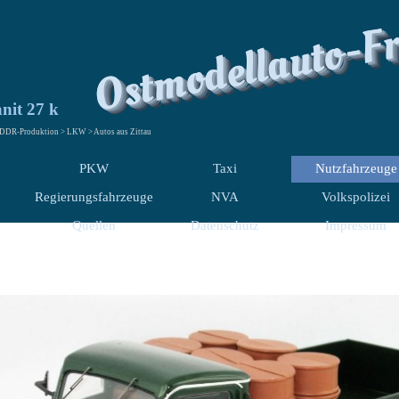
Ostmodellauto-F
it 27 k
 DDR-Produktion > LKW > Autos aus Zittau
PKW
Taxi
Nutzfahrzeuge
Regierungsfahrzeuge
NVA
Volkspolizei
Quellen
Datenschutz
Impressum