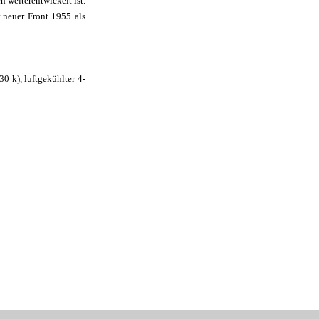
 weiterentwickelt ist.
r neuer Front 1955 als
0 k), luftgekühlter 4-