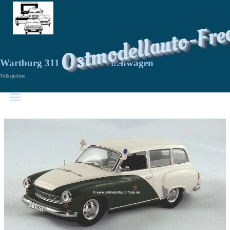
Ostmodellauto-Fre
Wartburg 311 Kombi Streifenwagen
Volkspolizei