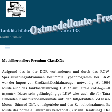
Ostmodellauto-Fre
Tanklöschfahrzeug TLF 32 - Tatra 138
Behörden > Feuerwehr
Modellhersteller: Premium ClassiXXs
Aufgrund des in der DDR vorhandenen und durch das RGW-
Spezialisierungsabkommen bestimmte Typenprogramm bei LKW
war der Import von Großtanklöschfahrzeugen notwendig. Ab 1964
wurde auch das Tanklöschfahrzeug TLF 32 auf Tatra-138-
Fahrgestell
ieser sehr geländegängige LKW wies auch die für Tatra
importiert. D
stehenden Konstruktionsmerkmale auf: den luftgekühlten V-Diesel-
Motor, Stirnrad-Differentialgetriebe und den Zentralrohrrahmen. Es
wurde das normale Fahrerhaus verwendet (3 Mann Besatzung). Der