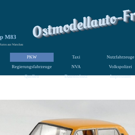
Ostmodellauto-F
25p M83
 Autos aus Warschau
PKW
Taxi
Nutzfahrzeuge
Regierungsfahrzeuge
NVA
Volkspolizei
Quellen
Datenschutz
Impressum