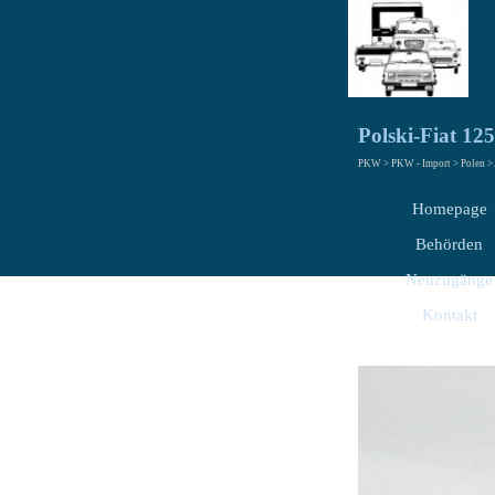
Polski-Fiat 1
PKW > PKW - Import > Polen >
Homepage
Behörden
Neuzugänge
Kontakt