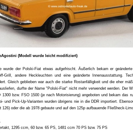
eAgostini (Modell wurde leicht modifiziert)
e wurde der Polski-Fiat etwas aufgefrischt. Äußerlich bekam er geänderte
ff-Grill, andere Heckleuchten und eine geänderte Innenausstattung. Tec
rt. Gleich geblieben war auch die starke Rostanfälligkeit und die eher mäß
 ausliefen, durfte der Name "Polski-Fiat" nicht mehr verwendet werden. Der 
1300 bzw. FSO 1500 (je nach Motorisierung) angeboten und bekam das r
bi- und Pick-Up-Varianten wurden übrigens nie in die DDR importiert. Ebenso
iat 126) oder die ab 1978 gebaute und auf den 125p aufbauende Fließheck-Lim
1
iertakt, 1295 ccm, 60 bzw. 65 PS, 1481 ccm 70 PS bzw. 75 PS