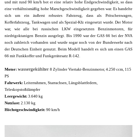
und mit rund 90 km/h bot er eine relativ hohe Endgeschwindigkeit, so dass
eine verhältnismäßig hohe Marschgeschwindigkeit gegeben war. Es handelte
sich um ein äußerst robustes Fahrzeug, dass als Pritschenwagen,
Kofferfahrzeug, Tankwagen und als Spezial-Kfz eingesetzt wurde. Der Motor
war, wie alle bei russischen LKW eingesetzten Benzinmotoren, für
niedrigoktanigen Benzin ausgelegt. Bis 1990 war der GAS 66 bei der NVA
noch zahlreich vorhanden und wurde sogar noch von der Bundeswehr nach
der Deutschen Einheit genutzt. Beim Modell handelt es sich um einen GAS
66 mit Funkkoffer und Funkgerätesatz R-142.
wassergekühlter
Motor:
8 Zylinder Viertakt-Benzinmotor
, 4.250 ccm, 115
PS
Fahrwerk:
Leiterrahmen, Starrachsen, Längsblattfedern,
Teleskopstoßdämpfer
Leergewicht:
3.640 kg
Nutzlast:
2.130 kg
Höchstgeschwindigkeit:
9
0
km/h