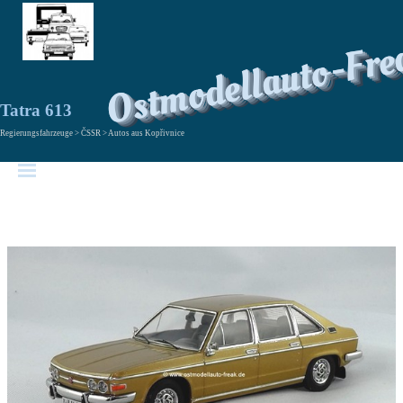
Ostmodellauto-Fre
Tatra 613
Regierungsfahrzeuge > ČSSR > Autos aus Kopřivnice