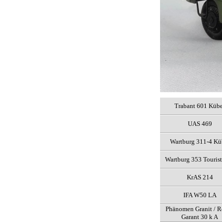
Trabant 601 Küb
UAS 469
Wartburg 311-4 Kü
Wartburg 353 Touris
KrAS 214
IFA W50 LA
Phänomen Granit / 
Garant 30 k A