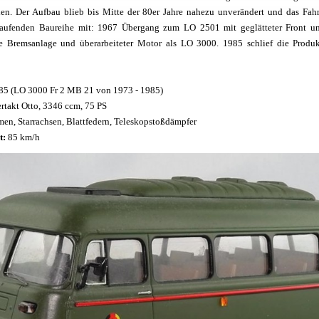
en. Der Aufbau blieb bis Mitte der 80er Jahre nahezu unverändert und das Fahr
laufenden Baureihe mit: 1967 Übergang zum LO 2501 mit geglätteter Front un
rte Bremsanlage und überarbeiteter Motor als LO 3000. 1985 schlief die Produ
85 (LO 3000 Fr 2 MB 21 von 1973 - 1985)
ertakt Otto, 3346 ccm, 75 PS
men, Starrachsen, Blattfedern, Teleskopstoßdämpfer
t:
85 km/h