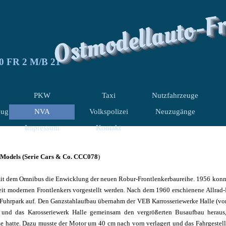
Ostmodellauto-F
0 FR 2 M/B 21
PKW
Taxi
Nutzfahrzeuge
euge
NVA
Volkspolizei
Neuzugänge
Impressum
Kontakt
T-Models (Serie Cars & Co. CCC078
)
it dem Omnibus die Enwicklung der neuen Robur-Frontlenkerbaureihe. 1956 konn
Zeit modernen Frontlenkers vorgestellt werden. Nach dem 1960 erschienene Allr
 Fuhrpark auf. Den Ganzstahlaufbau übernahm der VEB Karrosseriewerke Halle (vo
und das Karosseriewerk Halle gemeinsam den vergrößerten Busaufbau heraus,
ze hatte. Dazu musste der Motor um 40 cm nach vorn verlagert und das Fahrgestel