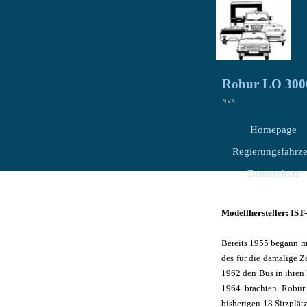
Robur LO 300
NVA
Homepage
Regierungsfahrz
Datenschutz
Modellhersteller: IS
Bereits 1955 begann m
des für die damalige 
1962 den Bus in ihren
1964 brachten Robur 
bisherigen 18 Sitzplät