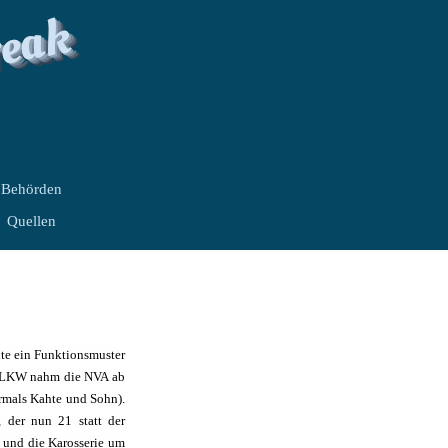
reak
Behörden
Quellen
te ein Funktionsmuster
ad-LKW nahm die NVA ab
rmals Kahte und Sohn).
 der nun 21 statt der
l und die Karosserie um