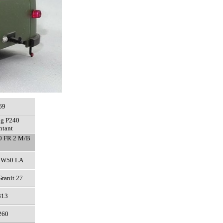
69
ng P240
ntant
0 FR 2 M/B
f W50 LA
ranit 27
813
260