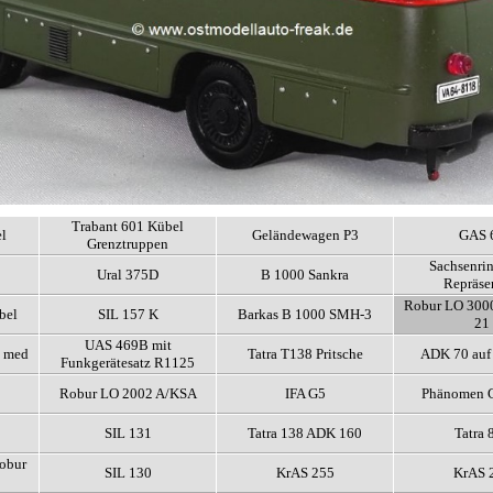
Trabant 601 Kübel
el
Geländewagen P3
GAS 
Grenztruppen
Sachsenri
Ural 375D
B 1000 Sankra
Repräse
Robur LO 300
bel
SIL 157 K
Barkas B 1000 SMH-3
21
UAS 469B mit
t med
Tatra T138 Pritsche
ADK 70 au
Funkgerätesatz R1125
Robur LO 2002 A/KSA
IFA G5
Phänomen G
SIL 131
Tatra 138 ADK 160
Tatra 
Robur
SIL 130
KrAS 255
KrAS 