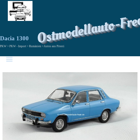
Ostmodellauto-Fre
Dacia 1300
PKW > PKW - Import > Rumänien > Autos aus Pitesti