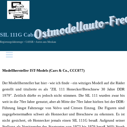
Ostmodellauto-Fre
SIL 111G Cabriolet
Regierungsfahrzeuge > UdSSR > Autos aus Moskau
Modellhersteller IST-Models (Cars & Co., CCC077)
Der Modellhersteller hat hier - wie ich finde - ein witziges Modell auf die Räder
gestellt und titulierte es als "ZIL 111 Honecker/Breschnew 30 Jahre DDR
1979".
Zeitlich dürfte es jedoch nicht stimmen. Die SIL 111 wurden zwar bis
weit in die 70er Jahre genutzt, aber ab Mitte der 70er Jahre hielten bei der DDR-
Führung längst Fahrzeuge von Volvo und Citroen Einzug.
Die Figuren sind
zugegebenermaßen schwer als Honnecker und Breschnew zu erkennen. Es ist
nicht gesichert, ob Honnecker jemals einen SIL 111G besaß. Aufgrund seiner
Stellung als Vorsitzender des Staatsrates von 1973 bis 1976 besaß Willi Stoph