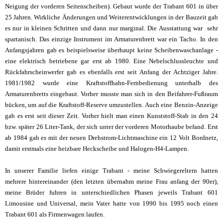
Neigung der vorderen Seitenscheiben). Gebaut wurde der Trabant 601 in über
25 Jahren. Wirkliche Änderungen und Weiterentwicklungen in der Bauzeit gab
es nur in kleinen Schritten und dann nur marginal. Die Ausstattung war sehr
spartanisch. Das einzige Instrument im Armaturenbrett war ein Tacho. In den
Anfangsjahren gab es beispielsweise überhaupt keine Scheibenwaschanlage -
eine elektrisch betriebene gar erst ab 1980. Eine Nebelschlussleuchte und
Rückfahrscheinwerfer gab es ebenfalls erst seit Anfang der Achtziger Jahre.
1981/1982 wurde eine Kraftstoffhahn-Fernbedienung unterhalb des
Armaturenbretts eingebaut. Vorher musste man sich in den Beifahrer-Fußraum
bücken, um auf die Kraftstoff-Reserve umzustellen. Auch eine Benzin-Anzeige
gab es erst seit dieser Zeit. Vorher hielt man einen Kunststoff-Stab in den 24
bzw. später 26 Liter-Tank, der sich unter der vorderen Motorhaube befand. Erst
ab 1984 gab es mit der neuen Drehstrom-Lichtmaschine ein 12 Volt Bordnetz,
damit erstmals eine heizbare Heckscheibe und Halogen-H4-Lampen.
In unserer Familie liefen einige Trabant - meine Schwiegereltern hatten
mehrere hintereinander (den letzten übernahm meine Frau anfang der 90er),
meine Brüder fuhren in unterschiedlichen Phasen jeweils Trabant 601
Limousine und Universal, mein Vater hatte von 1990 bis 1995 noch einen
Trabant 601 als Firmenwagen laufen.