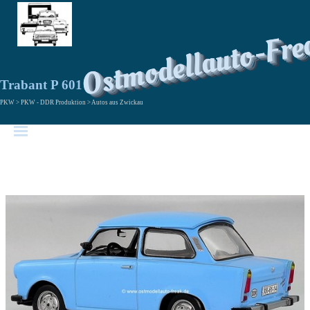
Ostmodellauto-Fre
Trabant P 601
PKW > PKW - DDR Produktion > Autos aus Zwickau