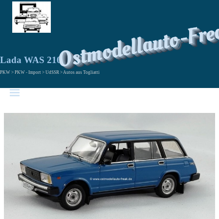
Ostmodellauto-Fre
Lada WAS 2104
PKW > PKW - Import > UdSSR > Autos aus Togliatti