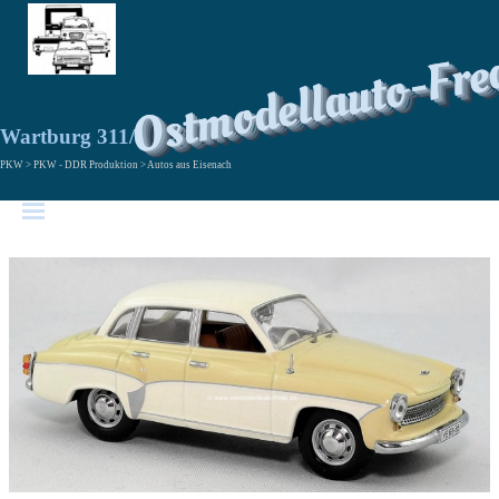
Ostmodellauto-Fre
Wartburg 311/312-0
PKW > PKW - DDR Produktion > Autos aus Eisenach