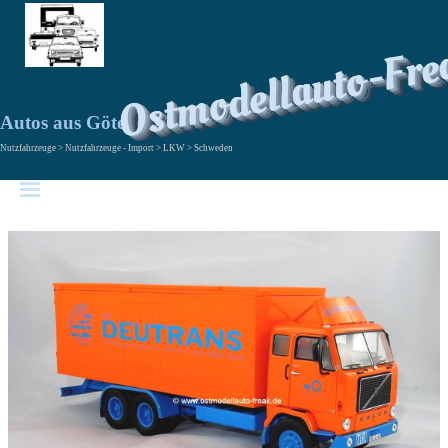
Ostmodellauto-Fre
Autos aus Göteborg
Nutzfahrzeuge > Nutzfahrzeuge - Import > LKW > Schweden