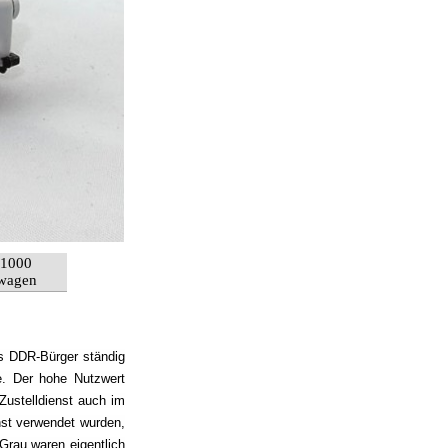
B1000
wagen
ls DDR-Bürger ständig
e. Der hohe Nutzwert
Zustelldienst auch im
enst verwendet wurden,
Grau waren eigentlich