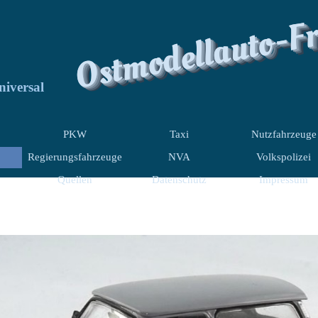
Ostmodellauto-F
niversal
PKW
Taxi
Nutzfahrzeuge
Regierungsfahrzeuge
NVA
Volkspolizei
Quellen
Datenschutz
Impressum