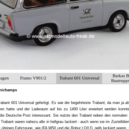
Barkas 
wagen
Framo V901/2
Trabant 601 Universal
Bautrupp
Minichamps
abant 601 Universal gefertigt. Es war der begehrteste Trabant, da man ja a
eren hatte und der Laderaum auf bis zu 1400 Liter erweitert werden konnt
die Deutsche Post interessant. Sie nutzte den Trabant neben den normalen 
Trabant waren nahezu alle in hellgrau lackiert - auch wenn sie im Zustelldi
e übrigen Fahrzeuge, wie IFA W50 und die Robur LO/LD, gelb lackiert waren. 