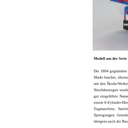
Modell aus der Seri
Die 1894 gegründete 
Markt brachte, übern
mit den Škoda-Werken
Nutzfahrzeugen wurde
gut eingeführte Name
einem 6-Zylinder-Dies
Zugmaschine, Satte
Sprengwagen. Grundso
übrigens auch die Ba