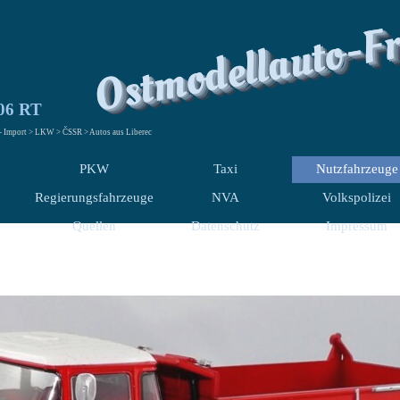
Ostmodellauto-F
06 RT
 - Import > LKW > ČSSR > Autos aus Liberec
PKW
Taxi
Nutzfahrzeuge
Regierungsfahrzeuge
NVA
Volkspolizei
Quellen
Datenschutz
Impressum