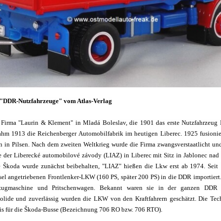
e "DDR-Nutzfahrzeuge" vom Atlas-Verlag
Firma "Laurin & Klement" in Mladá Boleslav, die 1901 das erste Nutzfahrzeu
ahm 1913 die Reichenberger Automobilfabrik im heutigen Liberec. 1925 fusioni
 in Pilsen. Nach dem zweiten Weltkrieg wurde die Firma zwangsverstaatlicht un
 der Liberecké automobilové závody (LIAZ) in Liberec mit Sitz in Jablonec nad 
 Škoda wurde zunächst beibehalten, "LIAZ" hießen die Lkw erst ab 1974. Sei
el angetriebenen Frontlenker-LKW (160 PS, später 200 PS) in die DDR importiert. 
lzugmaschine und Pritschenwagen. Bekannt waren sie in der ganzen DDR
lide und zuverlässig wurden die LKW von den Kraftfahrern geschätzt. Die Te
sis für die Škoda-Busse (Bezeichnung 706 RO bzw. 706 RTO).