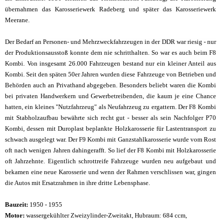
übernahmen das Karosseriewerk Radeberg und später das Karosseriewerk
Meerane.
Der Bedarf an Personen- und Mehrzweckfahrzeugen in der DDR war riesig - nur
der Produktionsausstoß konnte dem nie schritthalten. So war es auch beim F8
Kombi. Von insgesamt 26.000 Fahrzeugen bestand nur ein kleiner Anteil aus
Kombi. Seit den späten 50er Jahren wurden diese Fahrzeuge von Betrieben und
Behörden auch an Privathand abgegeben. Besonders beliebt waren die Kombi
bei privaten Handwerkern und Gewerbetreibenden, die kaum je eine Chance
hatten, ein kleines "Nutzfahrzeug" als Neufahrzeug zu ergattern. Der F8 Kombi
mit Stabholzaufbau bewährte sich recht gut - besser als sein Nachfolger P70
Kombi, dessen mit Duroplast beplankte Holzkarosserie für Lastentransport zu
schwach ausgelegt war. Der F9 Kombi mit Ganzstahlkarosserie wurde vom Rost
oft nach wenigen Jahren dahingerafft. So lief der F8 Kombi mit Holzkarosserie
oft Jahrzehnte. Eigentlich schrottreife Fahrzeuge wurden neu aufgebaut und
bekamen eine neue Karosserie und wenn der Rahmen verschlissen war, gingen
die Autos mit Ersatzrahmen in ihre dritte Lebensphase.
Bauzeit:
1950 - 1955
Motor:
wassergekühlter Zweizylinder-Zweitakt, Hubraum: 684 ccm,