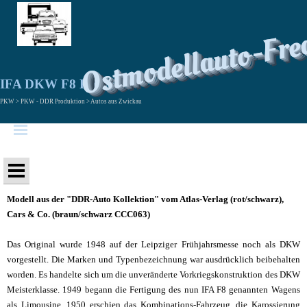
Ostmodellauto-Fre
IFA DKW F8 Kombi
PKW > PKW - DDR Produktion > Autos aus Zwickau
Modell aus der "DDR-Auto Kollektion" vom Atlas-Verlag (rot/schwarz),
Cars & Co. (braun/schwarz CCC063)
Das Original wurde 1948 auf der Leipziger Frühjahrsmesse noch als DKW
vorgestellt. Die Marken und Typenbezeichnung war ausdrücklich beibehalten
worden. Es handelte sich um die unveränderte Vorkriegskonstruktion des DKW
Meisterklasse. 1949 begann die Fertigung des nun IFA F8 genannten Wagens
als Limousine. 1950 erschien das Kombinations-Fahrzeug, die Karossierung