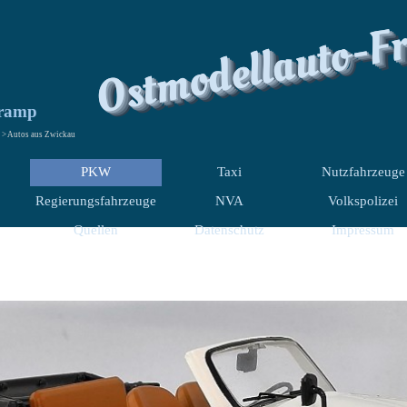
Ostmodellauto-F
Tramp
> Autos aus Zwickau
PKW
Taxi
Nutzfahrzeuge
Regierungsfahrzeuge
NVA
Volkspolizei
Quellen
Datenschutz
Impressum