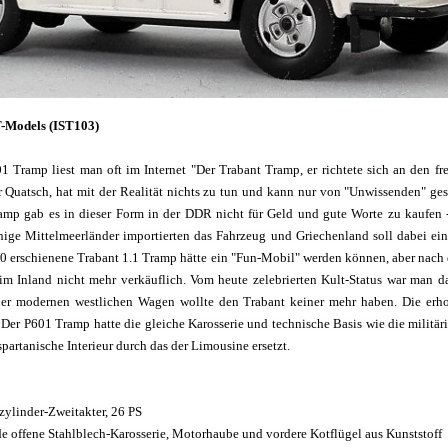
T-Models (IST103)
 Tramp liest man oft im Internet "Der Trabant Tramp, er richtete sich an den f
er Quatsch, hat mit der Realität nichts zu tun und kann nur von "Unwissenden" ge
mp gab es in dieser Form in der DDR nicht für Geld und gute Worte zu kaufen -
inige Mittelmeerländer importierten das Fahrzeug und Griechenland soll dabei ei
0 erschienene Trabant 1.1 Tramp hätte ein "Fun-Mobil" werden können, aber nach
im Inland nicht mehr verkäuflich. Vom heute zelebrierten Kult-Status war man d
 der modernen westlichen Wagen wollte den Trabant keiner mehr haben. Die erho
. Der P601 Tramp hatte die gleiche Karosserie und technische Basis wie die militär
partanische Interieur durch das der Limousine ersetzt.
ylinder-Zweitakter, 26 PS
e offene Stahlblech-Karosserie, Motorhaube und vordere Kotflügel aus Kunststoff