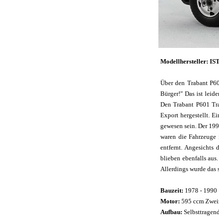
Modellhersteller: IS
Über den Trabant P601
Bürger!" Das ist leid
Den Trabant P601 Tra
Export hergestellt. E
gewesen sein. Der 199
waren die Fahrzeuge 
entfernt. Angesichts
blieben ebenfalls aus
Allerdings wurde das s
Bauzeit:
1978 - 1990
Motor:
595 ccm Zweiz
Aufbau:
Selbsttragend