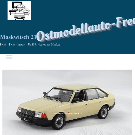
Ostmodellauto-Fre
Moskwitsch 2141 Aleko
PKW > PKW - Import > UdSSR > Autos aus Moskau