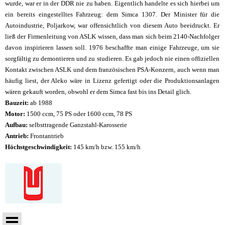
wurde, war er in der DDR nie zu haben. Eigentlich handelte es sich hierbei um
ein bereits eingestelltes Fahrzeug: dem Simca 1307. Der Minister für die
Autoindustrie, Poljarkow, war offensichtlich von diesem Auto beeidruckt. Er
ließ der Firmenleitung von ASLK wissen, dass man sich beim 2140-Nachfolger
davon inspirieren lassen soll. 1976 beschaffte man einige Fahrzeuge, um sie
sorgfältig zu demontieren und zu studieren. Es gab jedoch nie einen offiziellen
Kontakt zwischen ASLK und dem französischen PSA-Konzern, auch wenn man
häufig liest, der Aleko wäre in Lizenz gefertigt oder die Produktionsanlagen
wären gekauft worden, obwohl er dem Simca fast bis ins Detail glich.
Bauzeit:
ab 1988
Motor:
1500 ccm, 75 PS oder 1600 ccm, 78 PS
Aufbau:
selbsttragende Ganzstahl-Karosserie
Antrieb:
Frontantrieb
Höchstgeschwindigkeit:
145 km/h bzw. 155 km/h