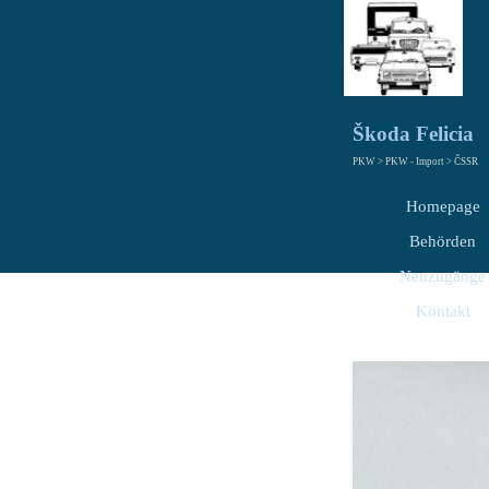
Škoda Felicia
PKW > PKW - Import > ČSSR
Homepage
Behörden
Neuzugänge
Kontakt