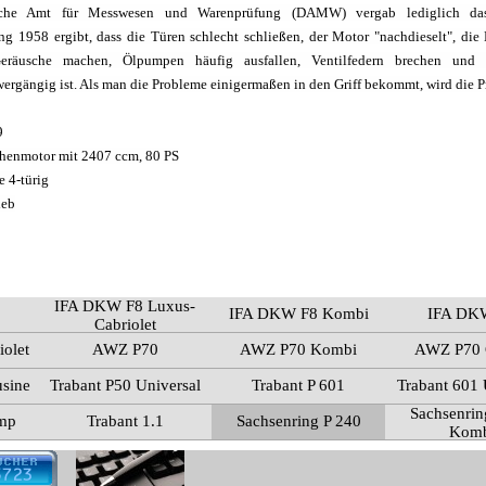
sche Amt für Messwesen und Warenprüfung (DAMW) vergab lediglich das
g 1958 ergibt, dass die Türen schlecht schließen, der Motor "nachdieselt", die
 Geräusche machen, Ölpumpen häufig ausfallen, Ventilfedern brechen und 
ergängig ist. Als man die Probleme einigermaßen in den Griff bekommt, wird die Pr
9
henmotor mit 2407 ccm, 80 PS
e 4-türig
ieb
IFA DKW F8 Luxus-
IFA DKW F8 Kombi
IFA DK
Cabriolet
olet
AWZ P70
AWZ P70 Kombi
AWZ P70 
usine
Trabant P50 Universal
Trabant P 601
Trabant 601 
Sachsenrin
amp
Trabant 1.1
Sachsenring P 240
Kom