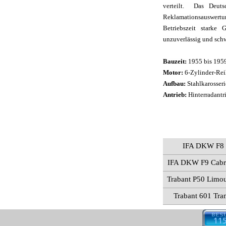
verteilt. Das Deut
Reklamationsauswertun
Betriebszeit starke
unzuverlässig und schw
Bauzeit:
1955 bis 195
Motor:
6-Zylinder-Rei
Aufbau:
Stahlkarosseri
Antrieb:
Hinterradantr
IFA DKW F8
IFA DKW F9 Cabri
Trabant P50 Limo
Trabant 601 Tr