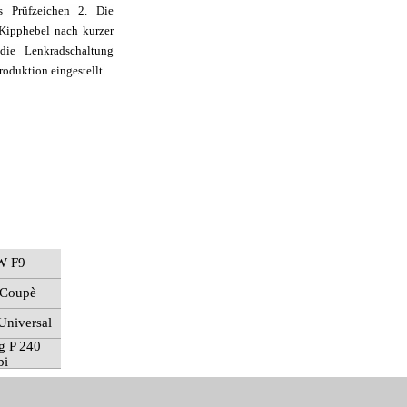
 Prüfzeichen 2. Die
 Kipphebel nach kurzer
die Lenkradschaltung
oduktion eingestellt.
W F9
Coupè
Universal
g P 240
bi