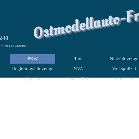
Ostmodellauto-F
 240
> Autos aus Zwickau
PKW
Taxi
Nutzfahrzeuge
Regierungsfahrzeuge
NVA
Volkspolizei
Quellen
Datenschutz
Impressum