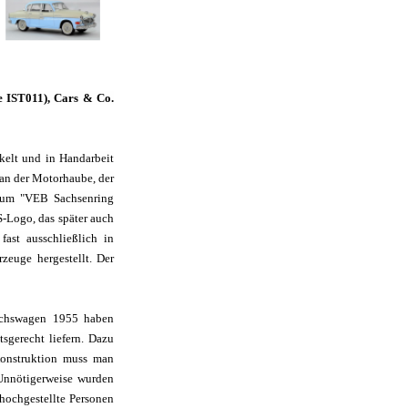
ge IST011), Cars & Co.
kelt und in Handarbeit
 an der Motorhaube, der
zum "VEB Sachsenring
-Logo, das später auch
ast ausschließlich in
rzeuge hergestellt. Der
suchswagen 1955 haben
tsgerecht liefern. Dazu
Konstruktion muss man
 Unnötigerweise wurden
 hochgestellte Personen