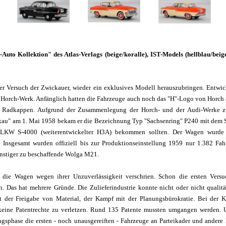
uto Kollektion" des Atlas-Verlags (beige/koralle), IST-Models (hellblau/bei
er Versuch der Zwickauer, wieder ein exklusives Modell herauszubringen. Entwic
m Horch-Werk. Anfänglich hatten die Fahrzeuge auch noch das "H"-Logo von Horch
n Radkappen. Aufgrund der Zusammenlegung der Horch- und der Audi-Werke 
u" am 1. Mai 1958 bekam er die Bezeichnung Typ "Sachsenring" P240 mit dem S
LKW S-4000 (weiterentwickelter H3A) bekommen sollten. Der Wagen wurde f
. Insgesamt wurden offiziell bis zur Produktionseinstellung 1959 nur 1.382 Fah
ünstiger zu beschaffende Wolga M21.
die Wagen wegen ihrer Unzuverlässigkeit verschrien. Schon die ersten Ver
 Das hat mehrere Gründe. Die Zulieferindustrie konnte nicht oder nicht qualitä
der Freigabe von Material, der Kampf mit der Planungsbürokratie. Bei der 
 keine Patentrechte zu verletzen. Rund 135 Patente mussten umgangen werden.
ngsphase die ersten - noch unausgereiften - Fahrzeuge an Parteikader und andere