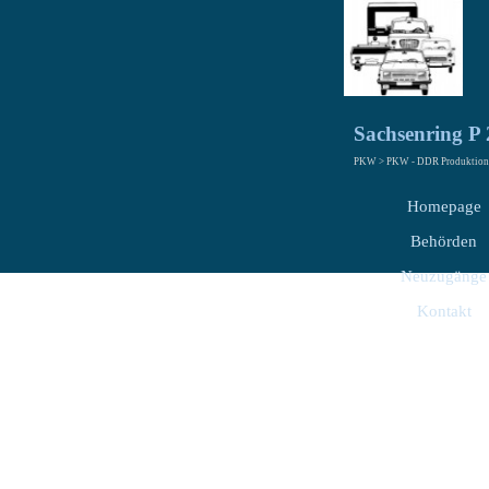
Sachsenring P
PKW > PKW - DDR Produktion 
Homepage
Behörden
Neuzugänge
Kontakt