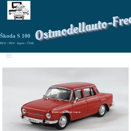
Ostmodellauto-Fre
Škoda S 100
PKW > PKW - Import > ČSSR