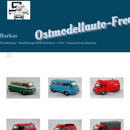
Ostmodellauto-Fre
Barkas
Nutzfahrzeuge > Nutzfahrzeuge DDR-Produktion > LKW > Transporter aus Hainichen