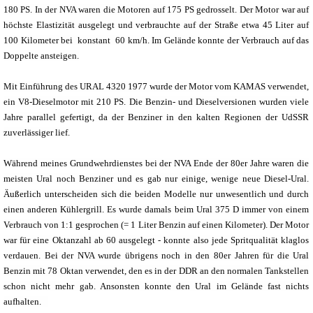
180 PS. In der NVA waren die Motoren auf 175 PS gedrosselt. Der Motor war auf
höchste Elastizität ausgelegt und verbrauchte auf der Straße etwa 45 Liter auf
100 Kilometer bei konstant 60 km/h. Im Gelände konnte der Verbrauch auf das
Doppelte ansteigen.
Mit Einführung des URAL 4320 1977 wurde der Motor vom KAMAS verwendet,
ein V8-Dieselmotor mit 210 PS. Die Benzin- und Dieselversionen wurden viele
Jahre parallel gefertigt, da der Benziner in den kalten Regionen der UdSSR
zuverlässiger lief.
Während meines Grundwehrdienstes bei der NVA Ende der 80er Jahre waren die
meisten Ural noch Benziner und es gab nur einige, wenige neue Diesel-Ural.
Äußerlich unterscheiden sich die beiden Modelle nur unwesentlich und durch
einen anderen Kühlergrill. Es wurde damals beim Ural 375 D immer von einem
Verbrauch von 1:1 gesprochen (= 1 Liter Benzin auf einen Kilometer). Der Motor
war für eine Oktanzahl ab 60 ausgelegt - konnte also jede Spritqualität klaglos
verdauen. Bei der NVA wurde übrigens noch in den 80er Jahren für die Ural
Benzin mit 78 Oktan verwendet, den es in der DDR an den normalen Tankstellen
schon nicht mehr gab. Ansonsten konnte den Ural im Gelände fast nichts
aufhalten.