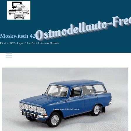
Ostmodellauto-Fre
Moskwitsch 427
PKW > PKW - Import > UdSSR > Autos aus Moskau