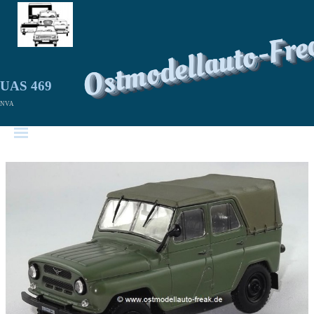
Ostmodellauto-Fre
UAS 469
NVA