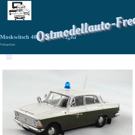
Ostmodellauto-Fre
Moskwitsch 408 Streifenwagen
Volkspolizei