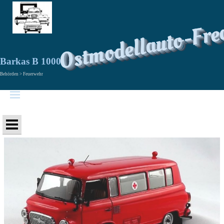
Ostmodellauto-Fre
Barkas B 1000 RTW
Behörden > Feuerwehr