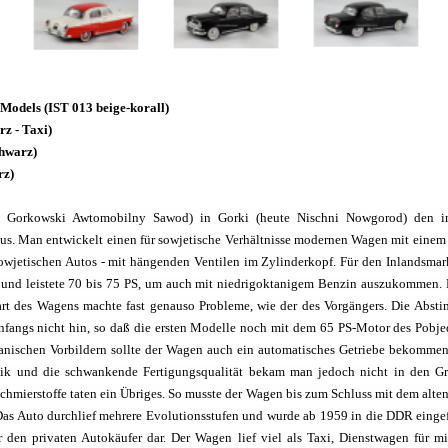
-Models (IST 013 beige-korall)
z - Taxi)
hwarz)
rz)
 Gorkowski Awtomobilny Sawod) in Gorki (heute Nischni Nowgorod) den im
us. Man entwickelt einen für sowjetische Verhältnisse modernen Wagen mit eine
owjetischen Autos - mit hängenden Ventilen im Zylinderkopf. Für den Inlandsmar
 und leistete 70 bis 75 PS, um auch mit niedrigoktanigem Benzin auszukommen. F
art des Wagens machte fast genauso Probleme, wie der des Vorgängers. Die Ab
fangs nicht hin, so daß die ersten Modelle noch mit dem 65 PS-Motor des Pobjed
nischen Vorbildern sollte der Wagen auch ein automatisches Getriebe bekommen
ik und die schwankende Fertigungsqualität
bekam man jedoch nicht in den Gri
hmierstoffe taten ein Übriges. So musste der Wagen bis zum Schluss mit dem alte
s Auto durchlief mehrere Evolutionsstufen und wurde ab 1959 in die DDR eingefü
r den privaten Autokäufer dar. Der Wagen lief viel als Taxi, Dienstwagen für mi