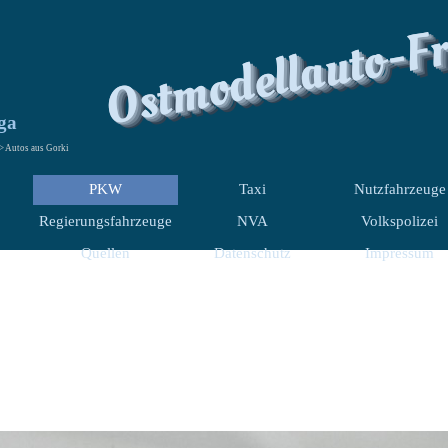
Ostmodellauto-F
ga
 Autos aus Gorki
PKW
Taxi
Nutzfahrzeuge
Regierungsfahrzeuge
NVA
Volkspolizei
Quellen
Datenschutz
Impressum