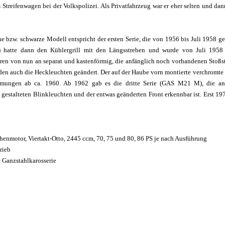
s Streifenwagen bei der Volkspolizei. Als Privatfahrzeug war er eher selten und da
ne bzw. schwarze Modell entspricht der ersten Serie, die von 1956 bis Juli 1958 g
i) hatte dann den Kühlergrill mit den Längsstreben und wurde von Juli 1958
ren von nun an separat und kastenförmig, die anfänglich noch vorhandenen Stoßst
den auch die Heckleuchten geändert. Der auf der Haube vorn montierte verchromte 
mmungen ab ca. 1960. Ab 1962 gab es die dritte Serie (GAS M21 M), die an
s gestalteten Blinkleuchten und der entwas geänderten Front erkennbar ist. Erst 
henmotor, Viertakt-Otto, 2445 ccm, 70, 75 und 80, 86 PS je nach Ausführung
rieb
 Ganzstahlkarosserie