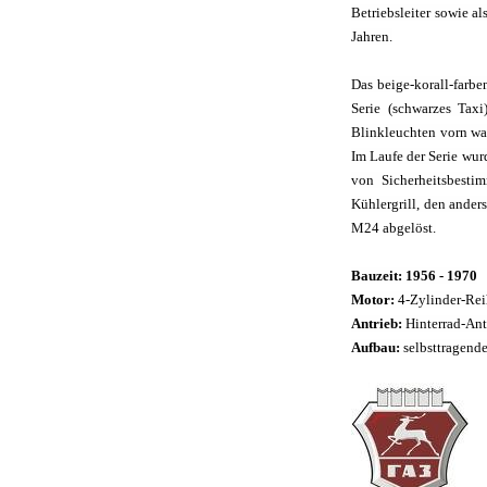
Betriebsleiter sowie al
Jahren.
Das beige-korall-farbe
Serie (schwarzes Tax
Blinkleuchten vorn wa
Im Laufe der Serie wur
von Sicherheitsbesti
Kühlergrill, den ander
M24 abgelöst.
Bauzeit: 1956 - 1970
Motor:
4-Zylinder-Rei
Antrieb:
Hinterrad-Ant
Aufbau:
selbsttragende