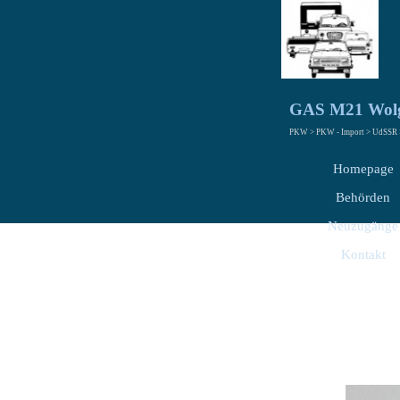
GAS M21 Wol
PKW > PKW - Import > UdSSR >
Homepage
Behörden
Neuzugänge
Kontakt